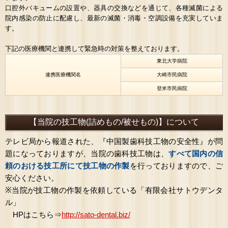
口腔外バキュームの設置や、器具の交換などを通じて、各種滅菌による
院内感染の防止に配慮し、最新の滅菌・消毒・空調設備を充実していま
す。
下記の医療機関と連携して緊急時の対策を整えております。
東北大学病院
連携医療機関名
大崎市民病院
登米市民病院
【当院の技工物(詰めもの/被せもの)】について
テレビ局から報道された、『中国製歯科技工物の安全性』が問
題になっておりますが、当院の歯科技工物は、
すべて国内の信
頼のおける技工所にて技工物の作製
を行っておりますので、ご
安心ください。
※当院が技工物の作製を依頼している「有限会社サトウデンタ
ル」
HPはこちら⇒
http://sato-dental.biz/