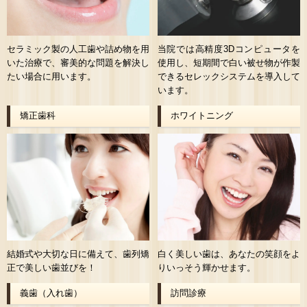
セラミック製の人工歯や詰め物を用
当院では高精度3Dコンピュータを
いた治療で、審美的な問題を解決し
使用し、短期間で白い被せ物が作製
たい場合に用います。
できるセレックシステムを導入して
います。
矯正歯科
ホワイトニング
結婚式や大切な日に備えて、歯列矯
白く美しい歯は、あなたの笑顔をよ
正で美しい歯並びを！
りいっそう輝かせます。
義歯（入れ歯）
訪問診療