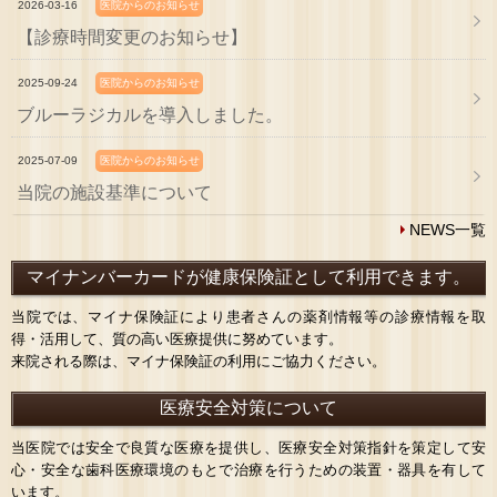
2026-03-16
医院からのお知らせ
【診療時間変更のお知らせ】
2025-09-24
医院からのお知らせ
ブルーラジカルを導入しました。
2025-07-09
医院からのお知らせ
当院の施設基準について
NEWS一覧
マイナンバーカードが健康保険証として利用できます。
当院では、マイナ保険証により患者さんの薬剤情報等の診療情報を取
得・活用して、質の高い医療提供に努めています。
来院される際は、マイナ保険証の利用にご協力ください。
医療安全対策について
当医院では安全で良質な医療を提供し、医療安全対策指針を策定して安
心・安全な歯科医療環境のもとで治療を行うための装置・器具を有して
います。