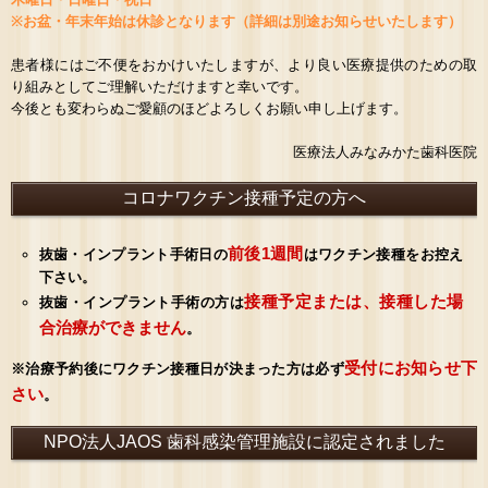
※お盆・年末年始は休診となります（詳細は別途お知らせいたします）
患者様にはご不便をおかけいたしますが、より良い医療提供のための取
り組みとしてご理解いただけますと幸いです。
今後とも変わらぬご愛顧のほどよろしくお願い申し上げます。
医療法人みなみかた歯科医院
コロナワクチン接種予定の方へ
前後1週間
抜歯・インプラント手術日の
はワクチン接種をお控え
下さい。
接種予定または、接種した場
抜歯・インプラント手術の方は
合治療ができません
。
受付にお知らせ下
※治療予約後にワクチン接種日が決まった方は必ず
さい
。
NPO法人JAOS 歯科感染管理施設に認定されました